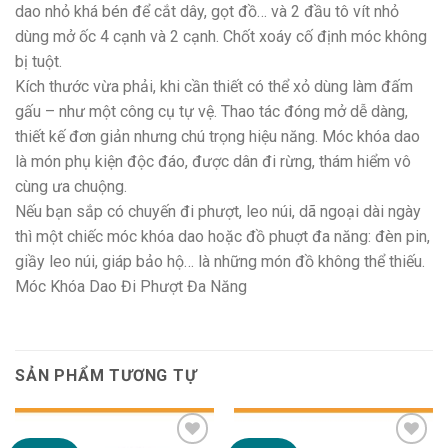
dao nhỏ khá bén để cắt dây, gọt đồ… và 2 đầu tô vít nhỏ
dùng mở ốc 4 cạnh và 2 cạnh. Chốt xoáy cố định móc không
bị tuột.
Kích thước vừa phải, khi cần thiết có thể xỏ dùng làm đấm
gấu – như một công cụ tự vệ. Thao tác đóng mở dễ dàng,
thiết kế đơn giản nhưng chú trọng hiệu năng. Móc khóa dao
là món phụ kiện độc đáo, được dân đi rừng, thám hiểm vô
cùng ưa chuộng.
Nếu bạn sắp có chuyến đi phượt, leo núi, dã ngoại dài ngày
thì một chiếc móc khóa dao hoặc đồ phuợt đa năng: đèn pin,
giầy leo núi, giáp bảo hộ… là những món đồ không thể thiếu.
Móc Khóa Dao Đi Phượt Đa Năng
SẢN PHẨM TƯƠNG TỰ