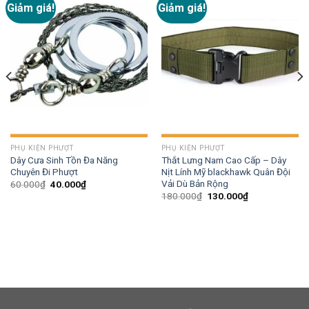
Giảm giá!
Giảm giá!
Add to
Add to
wishlist
wishlist
PHỤ KIỆN PHƯỢT
PHỤ KIỆN PHƯỢT
Dây Cưa Sinh Tồn Đa Năng
Thắt Lưng Nam Cao Cấp – Dây
Chuyên Đi Phượt
Nịt Lính Mỹ blackhawk Quân Đội
Vải Dù Bản Rộng
60.000
₫
40.000
₫
180.000
₫
130.000
₫