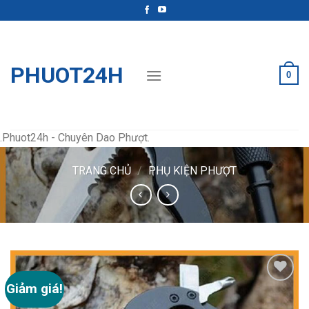
Skip
to
content
PHUOT24H
0
.Phuot24h - Chuyên Dao Phượt.
TRANG CHỦ
/
PHỤ KIỆN PHƯỢT
Giảm giá!
Add
to