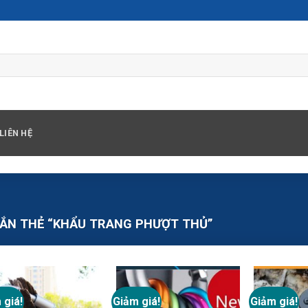
LIÊN HỆ
ẮN THẺ “KHẨU TRANG PHƯỢT THỦ”
 giá!
Giảm giá!
Giảm giá!
Add to
Add to