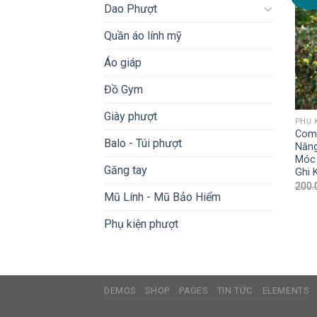
Dao Phượt
Quần áo lính mỹ
Áo giáp
Đồ Gym
Giày phượt
PHỤ 
Com
Balo - Túi phượt
Năng
Móc 
Găng tay
Ghi 
200.
Mũ Lính - Mũ Bảo Hiểm
Phụ kiện phượt
DEMOS
SHOP
PAGES
TIN TỨC
ELEMENTS