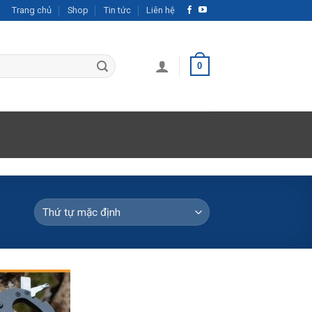
Trang chủ
Shop
Tin tức
Liên hệ
0
Add to