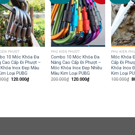
wishlist
wishlist
KIỆN PHƯỢT
PHỤ KIỆN PHƯỢT
PHỤ KIỆN PH
bo 10 Móc Khóa Đa
Combo 10 Móc Khóa Đa
Móc Khóa Đ
 Cao Cấp Đi Phượt –
Năng Cao Cấp Đi Phượt –
Cấp Đi Phượ
Khóa Inox Đẹp Màu
Móc Khóa Inox Đẹp Nhiều
Khóa Inox 
Kim Loại PUBG
Màu Kim Loại PUBG
Kim Loại P
000
₫
120.000
₫
200.000
₫
120.000
₫
100.000
₫
8