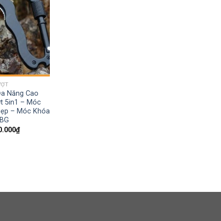
wishlist
ƯỢT
a Năng Cao
t 5in1 – Móc
Đẹp – Móc Khóa
UBG
0.000
₫