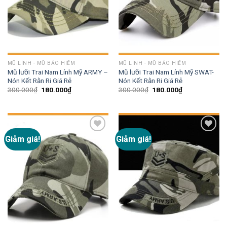
MŨ LÍNH - MŨ BẢO HIỂM
MŨ LÍNH - MŨ BẢO HIỂM
Mũ lưỡi Trai Nam Lính Mỹ ARMY –
Mũ lưỡi Trai Nam Lính Mỹ SWAT-
Nón Kết Rằn Ri Giá Rẻ
Nón Kết Rằn Ri Giá Rẻ
300.000
₫
180.000
₫
300.000
₫
180.000
₫
Giảm giá!
Giảm giá!
Add to
Add to
wishlist
wishlist