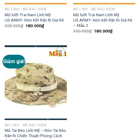
MŨ LÍNH - MŨ BẢO HIỂM
MŨ LÍNH - MŨ BẢO HIỂM
Mũ lưỡi Trai Nam Lính Mỹ
Mũ lưỡi Trai Nam Lính Mỹ
US.ARMY- Nón Kết Rằn Ri Giá Rẻ
US.ARMY- Nón Kết Rằn Ri Giá Rẻ
– Mẫu 2
300.000
₫
180.000
₫
300.000
₫
180.000
₫
Giảm giá!
Add to
wishlist
MŨ LÍNH - MŨ BẢO HIỂM
Mũ Tai Bèo Lính Mỹ – Nón Tai Bèo
Rằn Ri Chiến Thuật Phong Cách