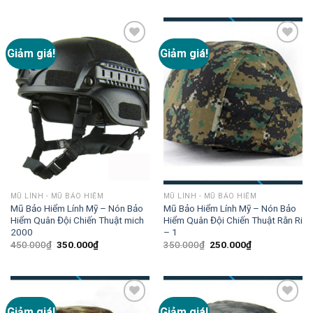
Giảm giá!
Giảm giá!
Add to
Add to
wishlist
wishlist
MŨ LÍNH - MŨ BẢO HIỂM
MŨ LÍNH - MŨ BẢO HIỂM
Mũ Bảo Hiểm Lính Mỹ – Nón Bảo
Mũ Bảo Hiểm Lính Mỹ – Nón Bảo
Hiểm Quân Đội Chiến Thuật mich
Hiểm Quân Đội Chiến Thuật Rằn Ri
2000
– 1
450.000
₫
350.000
₫
350.000
₫
250.000
₫
Giảm giá!
Giảm giá!
Add to
Add to