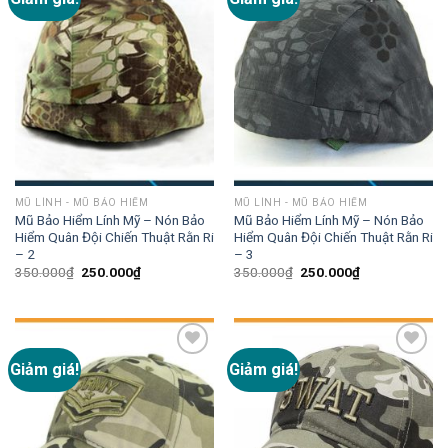
wishlist
wishlist
MŨ LÍNH - MŨ BẢO HIỂM
MŨ LÍNH - MŨ BẢO HIỂM
Mũ Bảo Hiểm Lính Mỹ – Nón Bảo
Mũ Bảo Hiểm Lính Mỹ – Nón Bảo
Hiểm Quân Đội Chiến Thuật Rằn Ri
Hiểm Quân Đội Chiến Thuật Rằn Ri
– 2
– 3
350.000
₫
250.000
₫
350.000
₫
250.000
₫
Giảm giá!
Giảm giá!
Add to
Add to
wishlist
wishlist