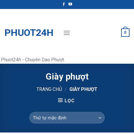
Skip
to
content
PHUOT24H
0
.Phuot24h - Chuyên Dao Phượt.
Giày phượt
TRANG CHỦ
/
GIÀY PHƯỢT
LỌC