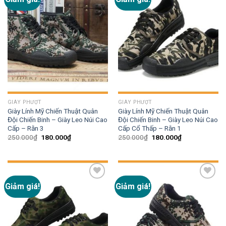
wishlist
wishlist
GIÀY PHƯỢT
GIÀY PHƯỢT
Giày Lính Mỹ Chiến Thuật Quân
Giày Lính Mỹ Chiến Thuật Quân
Đội Chiến Binh – Giày Leo Núi Cao
Đội Chiến Binh – Giày Leo Núi Cao
Cấp – Rằn 3
Cấp Cổ Thấp – Rằn 1
250.000
₫
180.000
₫
250.000
₫
180.000
₫
Giảm giá!
Giảm giá!
Add to
Add to
wishlist
wishlist