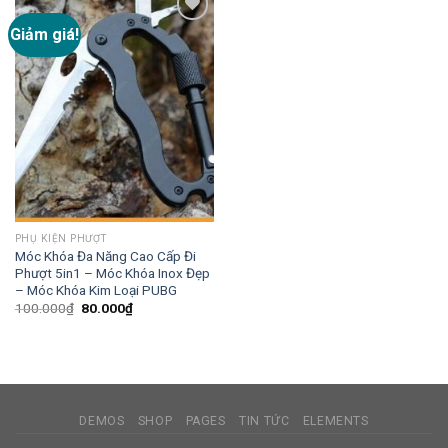
Giảm giá!
Add to
wishlist
PHỤ KIỆN PHƯỢT
Móc Khóa Đa Năng Cao Cấp Đi
Phượt 5in1 – Móc Khóa Inox Đẹp
– Móc Khóa Kim Loại PUBG
100.000
₫
80.000
₫
DEMOS
SHOP
PAGES
TIN TỨC
ELEMENTS