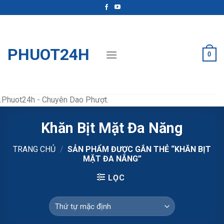
Skip
to
content
PHUOT24H
0
.Phuot24h - Chuyên Dao Phượt.
Khăn Bịt Mặt Đa Năng
TRANG CHỦ
/
SẢN PHẨM ĐƯỢC GẮN THẺ “KHĂN BỊT
MẶT ĐA NĂNG”
LỌC