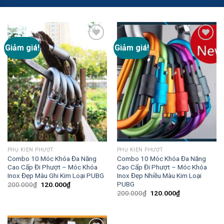
Giảm giá!
Giảm giá!
Add to
Add to
wishlist
wishlist
PHỤ KIỆN PHƯỢT
PHỤ KIỆN PHƯỢT
Combo 10 Móc Khóa Đa Năng
Combo 10 Móc Khóa Đa Năng
Cao Cấp Đi Phượt – Móc Khóa
Cao Cấp Đi Phượt – Móc Khóa
Inox Đẹp Màu Ghi Kim Loại PUBG
Inox Đẹp Nhiều Màu Kim Loại
PUBG
200.000
₫
120.000
₫
200.000
₫
120.000
₫