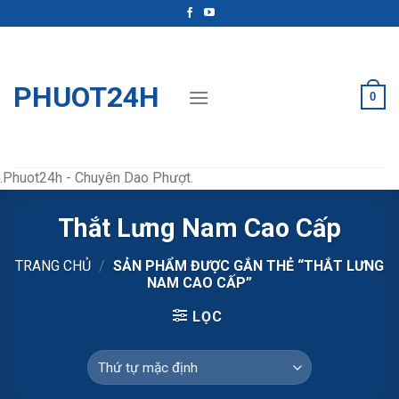
Skip
to
content
PHUOT24H
0
.Phuot24h - Chuyên Dao Phượt.
Thắt Lưng Nam Cao Cấp
TRANG CHỦ
/
SẢN PHẨM ĐƯỢC GẮN THẺ “THẮT LƯNG
NAM CAO CẤP”
LỌC