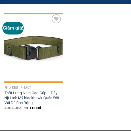
Giảm giá!
Add to
wishlist
PHỤ KIỆN PHƯỢT
Thắt Lưng Nam Cao Cấp – Dây
Nịt Lính Mỹ blackhawk Quân Đội
Vải Dù Bản Rộng
180.000
₫
130.000
₫