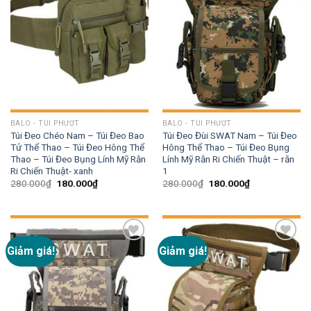
BALO - TÚI PHƯỢT
BALO - TÚI PHƯỢT
Túi Đeo Chéo Nam – Túi Đeo Bao
Túi Đeo Đùi SWAT Nam – Túi Đeo
Tử Thể Thao – Túi Đeo Hông Thể
Hông Thể Thao – Túi Đeo Bụng
Thao – Túi Đeo Bụng Lính Mỹ Rằn
Lính Mỹ Rằn Ri Chiến Thuật – rằn
Ri Chiến Thuật- xanh
1
280.000
₫
180.000
₫
280.000
₫
180.000
₫
Giảm giá!
Giảm giá!
Add to
Add to
wishlist
wishlist