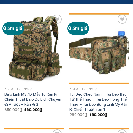
Giảm giá!
Giảm giá!
Add to
Add to
wishlist
wishlist
BALO - TÚI PHƯỢT
BALO - TÚI PHƯỢT
Balo Lính Mỹ 7D Mẫu To Rằn Ri
Túi Đeo Chéo Nam – Túi Đeo Bao
Chiến Thuật Balo Du Lịch Chuyên
Tử Thể Thao – Túi Đeo Hông Thể
Đi Phượt – Rằn Ri 2
Thao – Túi Đeo Bụng Lính Mỹ Rằn
Ri Chiến Thuật- rằn 1
650.000
₫
480.000
₫
280.000
₫
180.000
₫