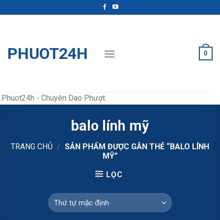
Skip
to
content
PHUOT24H
0
.Phuot24h - Chuyên Dao Phượt.
balo lính mỹ
TRANG CHỦ
/
SẢN PHẨM ĐƯỢC GẮN THẺ “BALO LÍNH
MỸ”
LỌC